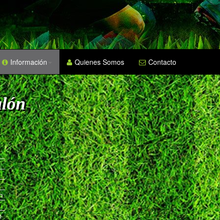
Información
Quienes Somos
Contacto
alón
n
n