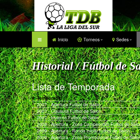
Inicio
Torneos
Sedes
Historial / Fútbol de S
Lista de Temporada
#
Temporada
1
2007 - Apertura Futbol de Salon
2
2007 - Clausura Futbol de Salon
3
2007 - Invierno Futbol de Salon
4
2009 - Apertura - Zona Campeonato Futbol de Salo
5
2009 - Apertura - Ronda inicial Futbol de Salon
6
2009 - Apertura - Zona Promocional Futbol de Salo