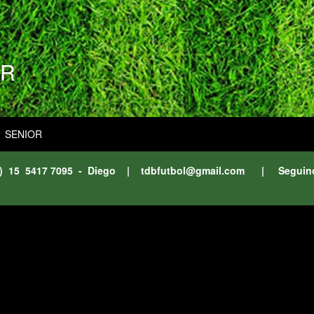
OR
SENIOR
11) 15 5417 7095 - Diego |
tdbfutbol@gmail.com
| Seguin