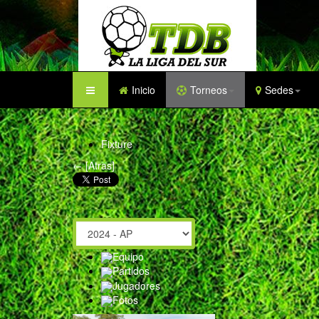
Inicio
Torneos
Sedes
Fixture
← [Atras]
Equipo
Partidos
Jugadores
Fotos