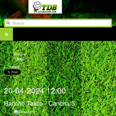
Fixture
Tabla
← [Atras]
20-04-2024 12:00
Rancho Taxco
- Cancha:5
Encuentro