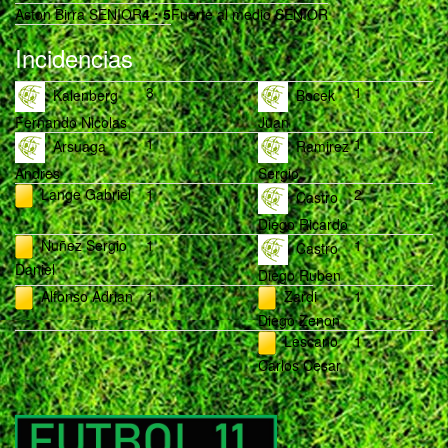
Aston Birra SENIOR
4
:
5
Fuerte al medio SENIOR
Incidencias
3
1
Kalenberg
Bocek
Fernando Nicolas
Juan
1
1
Arsuaga
Ramirez
Andres
Sergio
Lange Gabriel
1
2
Castro
Diego Ricardo
Nuñez Sergio
1
1
Castro
Daniel
Diego Ruben
Alfonso Adrian
1
Zardi
1
Diego Zenon
Lescano
1
Carlos Cesar