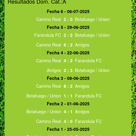
Resultados Dom. Cat.:A
Fecha 6 - 06-07-2025
Camino Real
2
:
0
Botafuego / Union
Fecha 5 - 29-06-2025
Farandula FC
2
:
2
Botafuego / Union
Camino Real
6
:
2
Amigos
Fecha 4 - 22-06-2025
Camino Real
4
:
2
Farandula FC
Amigos
2
:
3
Botafuego / Union
Fecha 3 - 08-06-2025
Camino Real
8
:
2
Amigos
Botafuego / Union
1
:
1
Farandula FC
Fecha 2 - 01-06-2025
Botafuego / Union
4
:
1
Amigos
Camino Real
4
:
0
Farandula FC
Fecha 1 - 25-05-2025