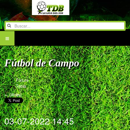
Fútbol de Campo
Fixture
Tabla
← [Atras]
03-07-2022 14:45