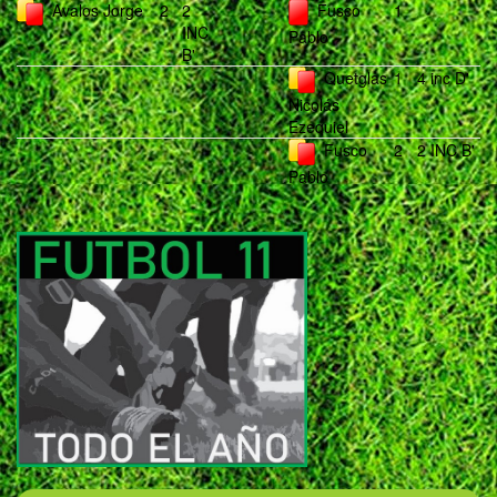
Avalos Jorge
2
2
Fusco
1
INC
Pablo
B'
Quetglas
1
4 inc D'
Nicolás
Ezequiel
Fusco
2
2 INC B'
Pablo