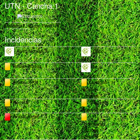
UTN
- Cancha:1
Encuentro
Malvinas
1
:
2
Jose Pedro FC
Incidencias
1
1
Alves Nicolas
Capo
Nicolas
Roldán Matías
1
1
Musi
Agustin
Avalos Jorge
1
Quetglas
1
Nicolás
Ezequiel
Herrera
1
Montoya
1
Jonathan
Angel Orlando
Avalos Jorge
1
1
Hernandez
Facundo
Ezequiel