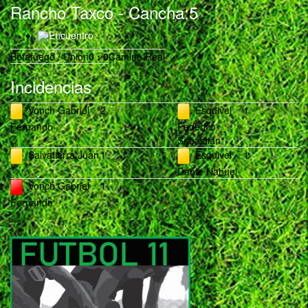
Rancho Taxco
- Cancha:5
Encuentro
Botafuego / Union
0
:
0
Camino Real
Incidencias
Vonch Gabriel
2
Esquivel
1
Fernando
Federico
Sebastian
Salvatierra Juan
1
Esquivel
1
Dante Nahuel
Vonch Gabriel
1
Fernando