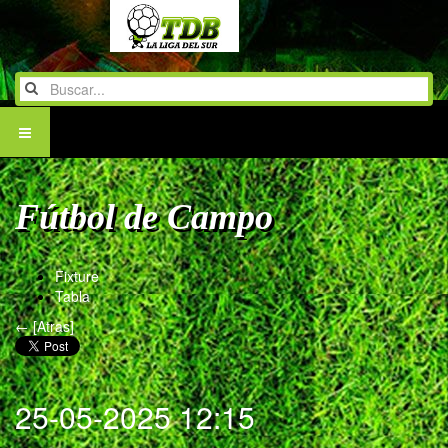
Fútbol de Campo
Fixture
Tabla
← [Atras]
25-05-2025 12:15