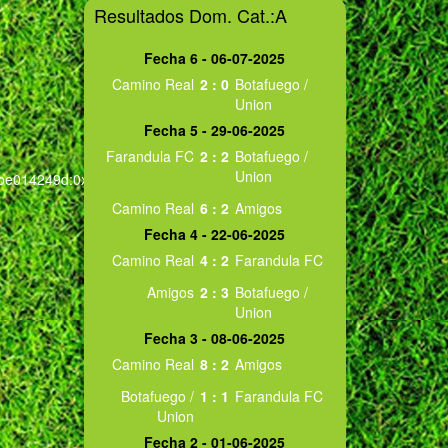
Resultados Dom. Cat.:A
Fecha 6 - 06-07-2025
Camino Real
2
:
0
Botafuego /
Union
Fecha 5 - 29-06-2025
Farandula FC
2
:
2
Botafuego /
Union
a4be014249d:0x69ab7b82e7abebd8!8m2!3d-
Camino Real
6
:
2
Amigos
Fecha 4 - 22-06-2025
Camino Real
4
:
2
Farandula FC
Amigos
2
:
3
Botafuego /
Union
Fecha 3 - 08-06-2025
Camino Real
8
:
2
Amigos
Botafuego /
1
:
1
Farandula FC
Union
Fecha 2 - 01-06-2025