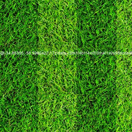
co/@-34.85395,-58.5966427,17z/data=!3m1!4b1!4m5!3m4!1s0x95bcd