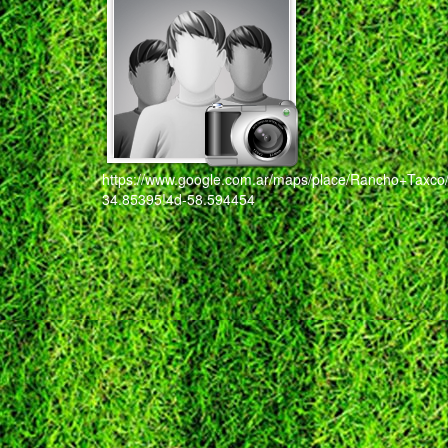
https://www.google.com.ar/maps/place/Rancho+Tax
34.85395!4d-58.594454