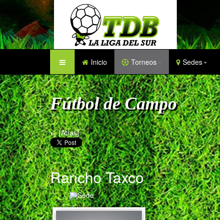
Inicio
Torneos
Sedes
Fútbol de Campo
← [Atras]
Rancho Taxco
Sede