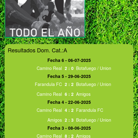
Resultados Dom. Cat.:A
Fecha 6 - 06-07-2025
Camino Real
2
:
0
Botafuego / Union
Fecha 5 - 29-06-2025
Farandula FC
2
:
2
Botafuego / Union
Camino Real
6
:
2
Amigos
Fecha 4 - 22-06-2025
Camino Real
4
:
2
Farandula FC
Amigos
2
:
3
Botafuego / Union
Fecha 3 - 08-06-2025
Camino Real
8
:
2
Amigos