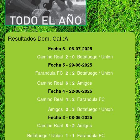
Resultados Dom. Cat.:A
Fecha 6 - 06-07-2025
Camino Real
2
:
0
Botafuego / Union
Fecha 5 - 29-06-2025
Farandula FC
2
:
2
Botafuego / Union
Camino Real
6
:
2
Amigos
Fecha 4 - 22-06-2025
Camino Real
4
:
2
Farandula FC
Amigos
2
:
3
Botafuego / Union
Fecha 3 - 08-06-2025
Camino Real
8
:
2
Amigos
Botafuego / Union
1
:
1
Farandula FC