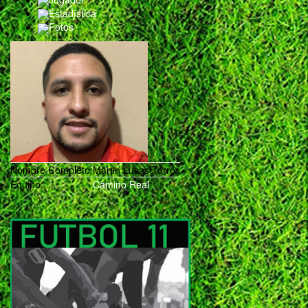
Estadística
Fotos
Nombre Completo:
Martin Lucas Torres
Equipo:
Camino Real