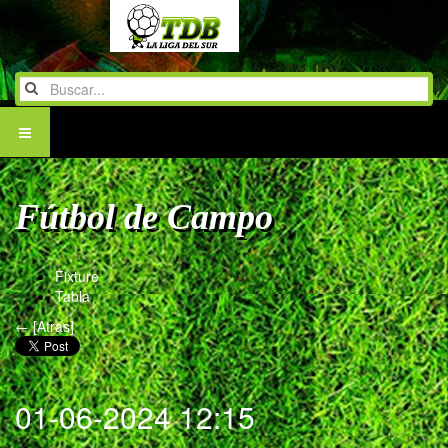
Fútbol de Campo
Fixture
Tabla
← [Atras]
01-06-2024 12:15