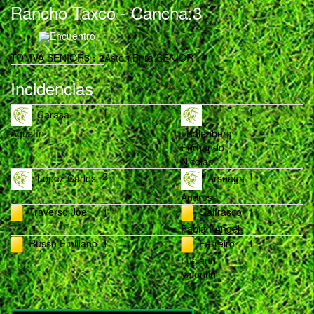
Rancho Taxco
- Cancha:3
Encuentro
TOMVA SENIOR
3
:
2
Aston Birra SENIOR
Incidencias
1
1
Carasa
Agustín
Kalenberg
Fernando
Nicolas
2
1
Lopez Carlos
Arsuaga
Andres
Traverso Joel
1
Galfrascoli
1
Fabian Angel
Russo Emiliano
1
Ferreiro
1
Luciano
Valentin