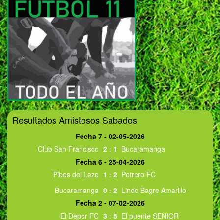
Resultados Amistosos Sabados
Fecha 7 - 02-05-2026
Club San Francisco
2
:
1
Bucaramanga
Fecha 6 - 25-04-2026
Pibes del Lazo
1
:
2
Potrero FC
Bucaramanga
0
:
2
Lindo Bagre Amarillo
Fecha 2 - 07-02-2026
El Depor FC
3
:
5
El puente SENIOR