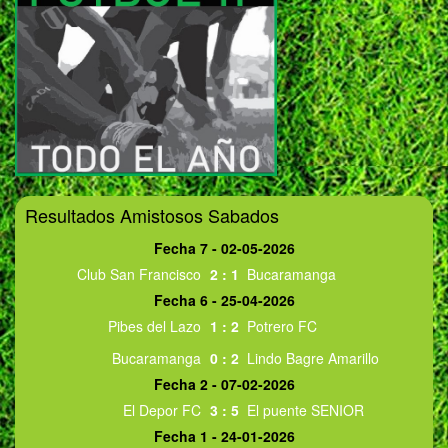
Resultados Amistosos Sabados
Fecha 7 - 02-05-2026
Club San Francisco
2
:
1
Bucaramanga
Fecha 6 - 25-04-2026
Pibes del Lazo
1
:
2
Potrero FC
Bucaramanga
0
:
2
Lindo Bagre Amarillo
Fecha 2 - 07-02-2026
El Depor FC
3
:
5
El puente SENIOR
Fecha 1 - 24-01-2026