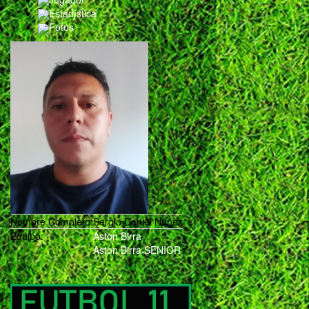
Estadística
Fotos
Nombre Completo:
Sergio Daniel Nuñez
Equipo:
Aston Birra
Aston Birra SENIOR