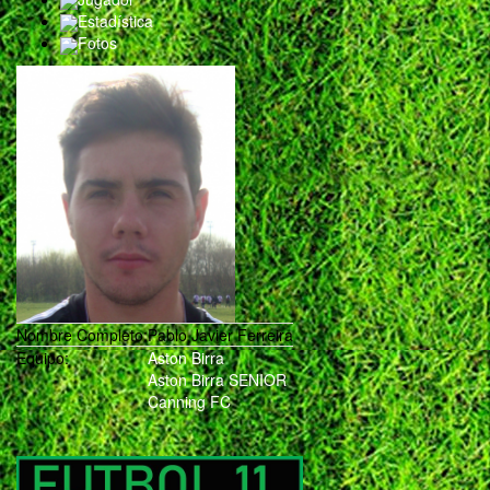
Estadística
Fotos
Nombre Completo:
Pablo Javier Ferreira
Equipo:
Aston Birra
Aston Birra SENIOR
Canning FC