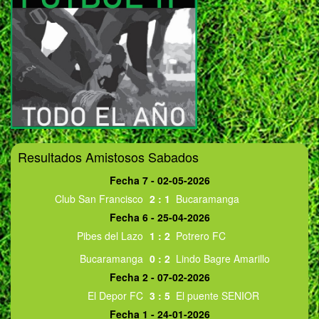
Resultados Amistosos Sabados
Fecha 7 - 02-05-2026
Club San Francisco
2
:
1
Bucaramanga
Fecha 6 - 25-04-2026
Pibes del Lazo
1
:
2
Potrero FC
Bucaramanga
0
:
2
Lindo Bagre Amarillo
Fecha 2 - 07-02-2026
El Depor FC
3
:
5
El puente SENIOR
Fecha 1 - 24-01-2026