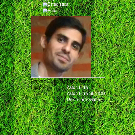
Estadística
Fotos
Nombre Completo:
Pablo Ibarra
Equipo:
Aston Birra
Aston Birra SENIOR
Union Ferroviaria