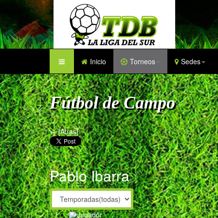
Inicio
Torneos
Sedes
Fútbol de Campo
← [Atras]
Pablo Ibarra
Jugador