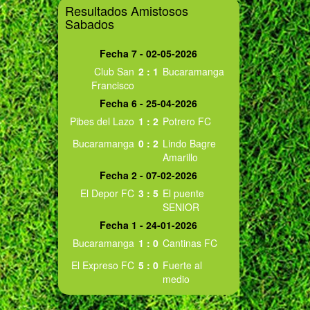
Resultados Amistosos
Sabados
Fecha 7 - 02-05-2026
Club San
2
:
1
Bucaramanga
Francisco
Fecha 6 - 25-04-2026
Pibes del Lazo
1
:
2
Potrero FC
Bucaramanga
0
:
2
Lindo Bagre
Amarillo
Fecha 2 - 07-02-2026
El Depor FC
3
:
5
El puente
SENIOR
Fecha 1 - 24-01-2026
Bucaramanga
1
:
0
Cantinas FC
El Expreso FC
5
:
0
Fuerte al
medio