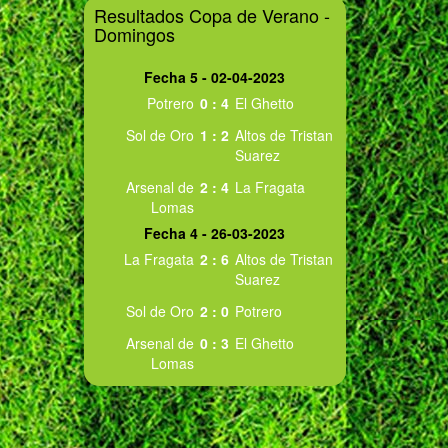
Resultados Copa de Verano -
Domingos
Fecha 5 - 02-04-2023
Potrero
0
:
4
El Ghetto
Sol de Oro
1
:
2
Altos de Tristan
Suarez
Arsenal de
2
:
4
La Fragata
Lomas
Fecha 4 - 26-03-2023
La Fragata
2
:
6
Altos de Tristan
Suarez
Sol de Oro
2
:
0
Potrero
Arsenal de
0
:
3
El Ghetto
Lomas