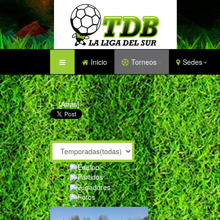
Inicio
Torneos
Sedes
← [Atras]
Equipo
Partidos
Jugadores
Fotos