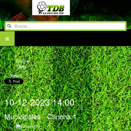
Fixture
Tabla
← [Atras]
10-12-2023 14:00
Municipales
- Cancha:1
Encuentro