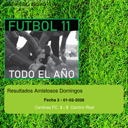
3er Tiempo
2
:
2
Branca III
Resultados Amistosos Domingos
Fecha 3 - 01-02-2026
Cantinas FC
3
:
5
Camino Real