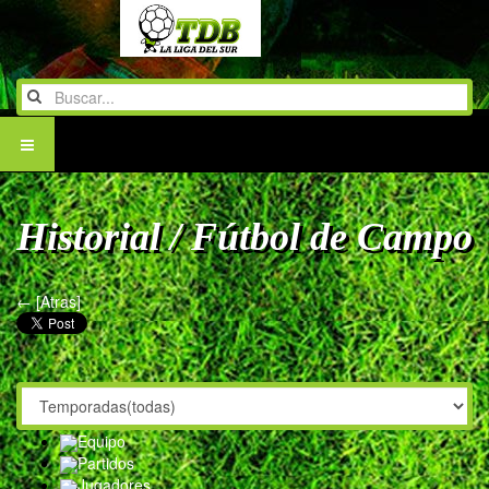
Historial / Fútbol de Campo
← [Atras]
Equipo
Partidos
Jugadores