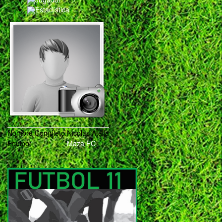
Estadística
Nombre Completo:
Nicolas Atalla
Equipo:
Maza FC