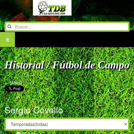
Historial / Fútbol de Campo
← [Atras]
Sergio Covello
Jugador