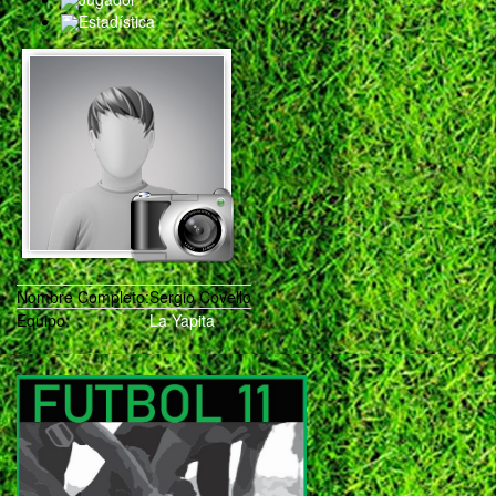
Estadística
Nombre Completo:
Sergio Covello
Equipo:
La Yapita