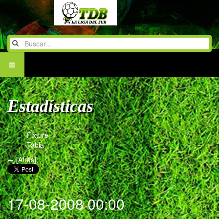
Estadísticas
Fixture
Tabla
← [Atras]
17-08-2008 00:00