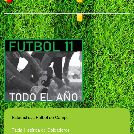
inc
Leandro
D'
Porco
1
Lionel
Estadísticas Fútbol de Campo
Tabla Histórica de Goleadores