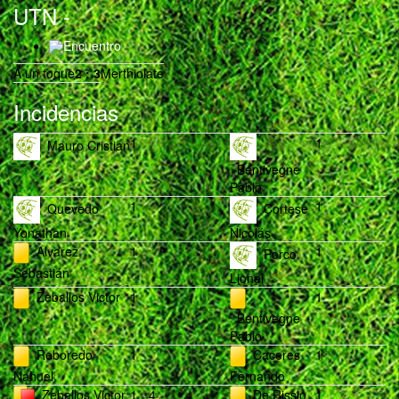
UTN
-
Encuentro
A un toque
2
:
3
Merthiolate
Incidencias
1
1
Mauro Cristian
Bentivegne
Pablo
1
1
Quevedo
Cortese
Yonathan
Nicolás
Alvarez
1
1
Porco
Sebastián
Lionel
Zeballos Victor
1
1
Bentivegne
Pablo
Reboredo
1
Caceres
1
Nahuel
Fernando
Zeballos Victor
1
4
De Rissio
1