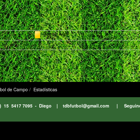
Gorrasi Axel
1
tbol de Campo
Estadísticas
11) 15 5417 7095 - Diego |
tdbfutbol@gmail.com
| Seguin