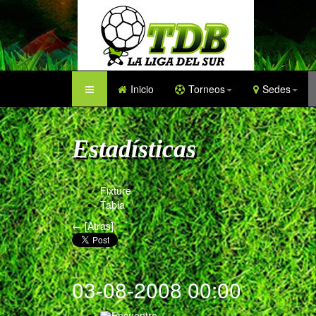
Inicio
Torneos
Sedes
Estadísticas
Fixture
Tabla
← [Atras]
03-08-2008 00:00
Encuentro