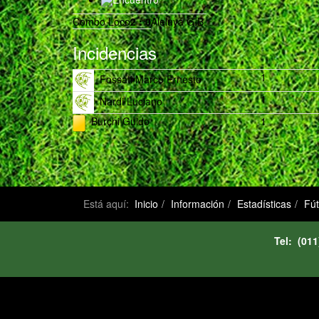
Combo Loco
2
:
0
Aleluya G.B.
Incidencias
1
Fossati Marco Ernesto
1
Nardi Luciano
Burchi Guido
1
Está aquí:
Inicio
Información
Estadísticas
Fú
Tel: (0