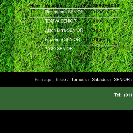
Rank
Equipos
Pts
J
G
E
P
GF
GC
DG
1
Relampago SENIOR
0
0
0
0
0
0
0
0
2
TOMVA SENIOR
0
0
0
0
0
0
0
0
3
Aston Birra SENIOR
0
0
0
0
0
0
0
0
4
El puente SENIOR
0
0
0
0
0
0
0
0
5
70/30 SENIOR
0
0
0
0
0
0
0
0
Está aquí:
Inicio
Torneos
Sábados
SENIOR
Tel: (0