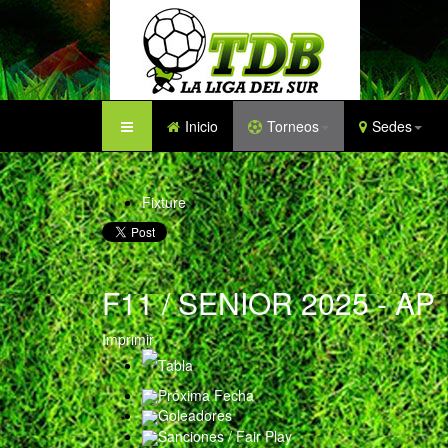
Inicio
Torneos
Sedes
Fixture
F11 / SENIOR 2025 - AP
Imprimir
Tabla
Próxima Fecha
Goleadores
Sanciones / Fair Play