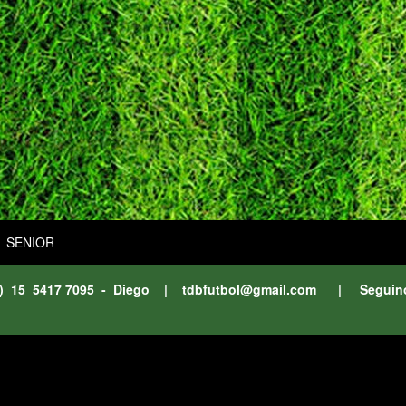
SENIOR
11) 15 5417 7095 - Diego |
tdbfutbol@gmail.com
| Seguin