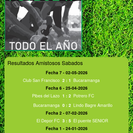
Resultados Amistosos Sabados
Fecha 7 - 02-05-2026
Club San Francisco
2
:
1
Bucaramanga
Fecha 6 - 25-04-2026
Pibes del Lazo
1
:
2
Potrero FC
Bucaramanga
0
:
2
Lindo Bagre Amarillo
Fecha 2 - 07-02-2026
El Depor FC
3
:
5
El puente SENIOR
Fecha 1 - 24-01-2026