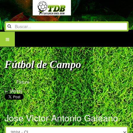
Fútbol de Campo
Fixture
← [Atras]
Jose Victor Antonio Galeano