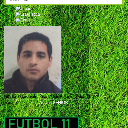
Jugador
Estadística
Fotos
Nombre Completo:
Jose Victor Antonio Galeano
Equipo:
Wolves SENIOR