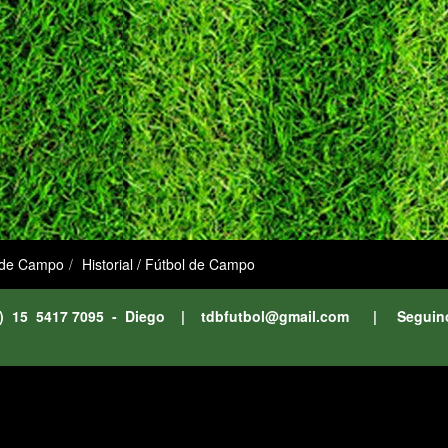
 de Campo
Historial / Fútbol de Campo
11) 15 5417 7095 - Diego |
tdbfutbol@gmail.com
| Seguin