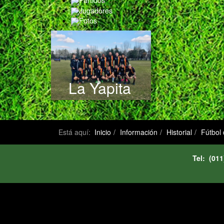
Partidos
Jugadores
Fotos
La Yapita
Está aquí:
Inicio
Información
Historial
Fútbol
Tel: (0