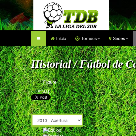
Inicio
Torneos
Sedes
Historial / Fútbol de 
Fixture
← [Atras]
Equipo