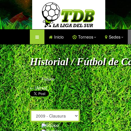
Inicio
Torneos
Sedes
Historial / Fútbol de 
Fixture
← [Atras]
Equipo