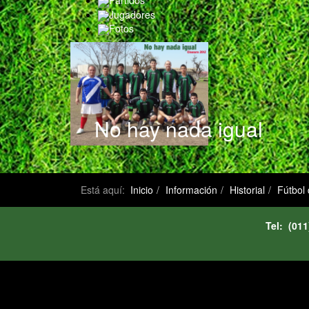
Partidos
Jugadores
Fotos
No hay nada igual
Está aquí:
Inicio
Información
Historial
Fútbol
Tel: (0