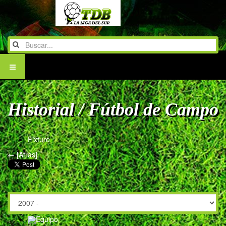
Historial / Fútbol de Campo
Fixture
← [Atras]
Equipo