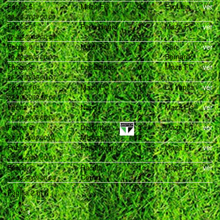
Fecha 5:
Maza FC
3
:
Esquina
ver
1
29-08-2009 00:00
Fecha 7:
Perla Negra
1
:
Maza FC
ver
1
12-09-2009 00:00
Fecha 8:
Maza FC
1
:
San
ver
1
Bernardo
19-09-2009 00:00
Fecha 9:
Los Boinas
6
:
Maza FC
ver
4
26-09-2009 00:00
Fecha 10:
Maza FC
1
:
La Yapita
ver
0
03-10-2009 00:00
Fecha 11:
Napoli
3
:
Maza FC
ver
2
17-10-2009 00:00
Fecha 6:
Deportivo
3
:
Maza FC
ver
Mistica
2
24-10-2009 00:00
Fecha 1:
Perla Negra
1
:
Maza FC
ver
1
05-04-2008 00:00
Fecha 2:
Hacela
1
:
Maza FC
ver
Correr
1
12-04-2008 00:00
Página 2 of 6
1