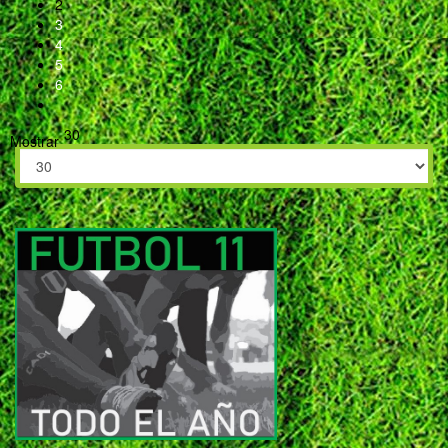
2
3
4
5
6
30
Mostrar
Maza FC