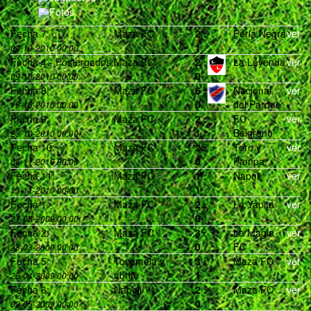
Fotos
Fecha 7:
Maza FC
2
:
Perla Negra
ver
1
02-10-2010 00:00
Fecha 4 - Postergados:
Maza FC
2
:
La Leyenda
ver
0
09-10-2010 00:00
Fecha 8:
Maza FC
6
:
Nacional
ver
0
del Parque
16-10-2010 00:00
Fecha 9:
Maza FC
2
:
FC
ver
1
Belgrano
23-10-2010 00:00
Fecha 10:
Maza FC
2
:
Toro y
ver
0
Pampa
06-11-2010 00:00
Fecha 11:
Maza FC
1
:
Napoli
ver
1
13-11-2010 00:00
Fecha 1:
Maza FC
2
:
La Yapita
ver
0
21-03-2009 00:00
Fecha 2:
Maza FC
3
:
La Magia
ver
0
FC
28-03-2009 00:00
Fecha 5:
Tocamelá y
3
:
Maza FC
ver
abrite
1
25-04-2009 00:00
Fecha 6:
Napoli
2
:
Maza FC
ver
0
02-05-2009 00:00