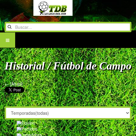
Historial / Fútbol de Campo
← [Atras]
Equipo
Partidos
Jugadores