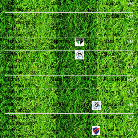
Fecha 7:
Maza FC
4
:
Lugano
ver
0
09-05-2009 00:00
Fecha 8:
Maza FC
1
:
Los Boinas
ver
1
16-05-2009 00:00
Fecha 4:
Maza FC
1
:
San
ver
0
Bernardo
23-05-2009 00:00
Fecha 9:
Deportivo
3
:
Maza FC
ver
Mistica
0
06-06-2009 00:00
Fecha 10:
Sadop FC
3
:
Maza FC
ver
2
13-06-2009 00:00
Fecha 11:
Gardelitos
2
:
Maza FC
ver
1
27-06-2009 00:00
Fecha 3:
Maza FC
9
:
Perla Negra
ver
3
04-07-2009 00:00
Fecha 1:
C.P.
3
:
Maza FC
ver
2
01-08-2009 00:00
Fecha 2:
Maza FC
2
:
Sadop FC
ver
0
08-08-2009 00:00
Fecha 3:
Gardelitos
3
:
Maza FC
ver
1
15-08-2009 00:00
Fecha 4:
Maza FC
9
:
Nacional
ver
0
del Parque
22-08-2009 00:00