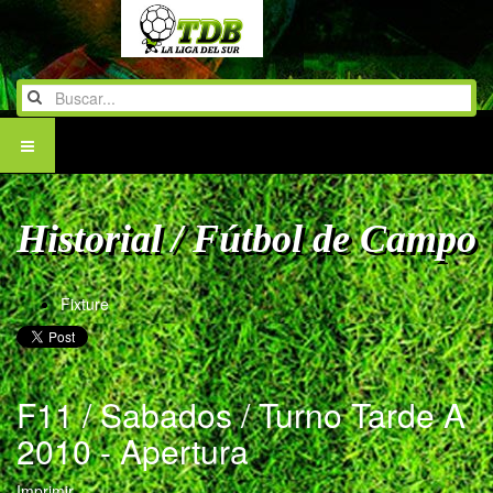
Historial / Fútbol de Campo
Fixture
F11 / Sabados / Turno Tarde A
2010 - Apertura
Imprimir