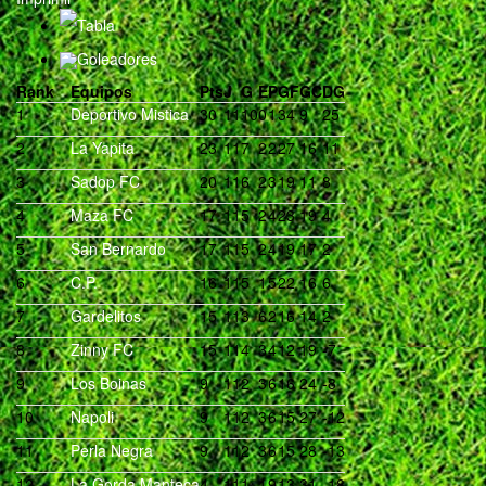
Tabla
Goleadores
Rank
Equipos
Pts
J
G
E
P
GF
GC
DG
1
Deportivo Mistica
30
11
10
0
1
34
9
25
2
La Yapita
23
11
7
2
2
27
16
11
3
Sadop FC
20
11
6
2
3
19
11
8
4
Maza FC
17
11
5
2
4
23
19
4
5
San Bernardo
17
11
5
2
4
19
17
2
6
C.P.
16
11
5
1
5
22
16
6
7
Gardelitos
15
11
3
6
2
16
14
2
8
Zinny FC
15
11
4
3
4
12
19
-7
9
Los Boinas
9
11
2
3
6
16
24
-8
10
Napoli
9
11
2
3
6
15
27
-12
11
Perla Negra
9
11
2
3
6
15
28
-13
12
La Gorda Manteca
4
11
1
1
9
13
31
-18