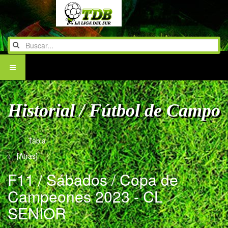
Historial / Fútbol de Campo
Tabla
← [Atras]
F11 / Sábados / Copa de
Campeones 2023 - CL
SENIOR